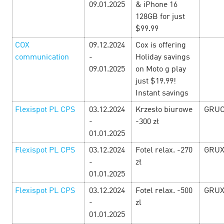
09.01.2025
& iPhone 16
128GB for just
С 24 по 31 января в Cityads кибератака прибыльных
$99.99
условий — прибыльные офферы, промокоды и акции от
рекламодателей и другие уникальные предложения.
COX
09.12.2024
Cox is offering
Смотрите специальную подборку офферов и зара…
communication
-
Holiday savings
09.01.2025
on Moto g play
just $19.99!
LEARN MORE
Instant savings
Flexispot PL CPS
03.12.2024
Krzesło biurowe
GRU
-
-300 zł
01.01.2025
Flexispot PL CPS
03.12.2024
Fotel relax. -270
GRUX
-
zł
01.01.2025
Flexispot PL CPS
03.12.2024
Fotel relax. -500
GRUX
-
zl
01.01.2025