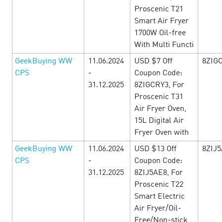
Proscenic T21
LEARN MORE
Smart Air Fryer
1700W Oil-free
With Multi Functi
GeekBuying WW
11.06.2024
USD $7 Off
8ZIG
CPS
-
Coupon Code:
31.12.2025
8ZIGCRY3, For
Proscenic T31
Air Fryer Oven,
15L Digital Air
Fryer Oven with
GeekBuying WW
11.06.2024
USD $13 Off
8ZIJ
CPS
-
Coupon Code:
31.12.2025
8ZIJ5AE8, For
Месяц Путешествий — игровые
Proscenic T22
Smart Electric
офферы
30 May’24
Air Fryer/Oil-
Free/Non-stick