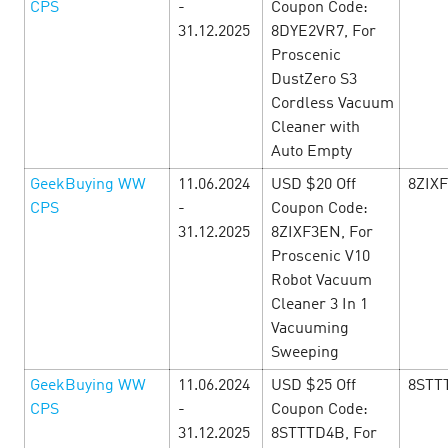
CPS
-
Coupon Code:
Мифический майский квест — e-
31.12.2025
8DYE2VR7, For
commerce офферы
17 May’24
Proscenic
DustZero S3
Погрузитесь в мифическое приключение с реальными
Cordless Vacuum
призами!С 10 мая по 31 мая в CityAds – Мифический
Cleaner with
майский квест! Конкурс, в котором у вас есть
Auto Empty
возможность не только заработать больше, …
GeekBuying WW
11.06.2024
USD $20 Off
8ZIX
CPS
-
Coupon Code:
LEARN MORE
31.12.2025
8ZIXF3EN, For
Proscenic V10
Robot Vacuum
Cleaner 3 In 1
Vacuuming
Sweeping
GeekBuying WW
11.06.2024
USD $25 Off
8STT
CPS
-
Coupon Code:
31.12.2025
8STTTD4B, For