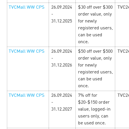
TVCMall WW CPS
26.09.2024
$30 off over $300
TVC2
-
order value, only
31.12.2025
for newly
registered users,
can be used
once.
TVCMall WW CPS
26.09.2024
$50 off over $500
TVC2
-
order value, only
Октоберфест — Заразитесь золотой
31.12.2026
for newly
лихорадкой прибыльных e-commerce
registered users,
офферов!
can be used
16 September’24
once.
TVCMall WW CPS
26.09.2024
7% off for
TVC2
С 15 сентября до 15 октября в CityAds — месяц
прибыльных условий! Сезон распродаж уже начался, а
-
$20-$150 order
значит вас ждут повышенные ставки, специальные
31.12.2027
value, logged-in
промокоды и акции от рекламодателей! Не д…
users only, can
be used once.