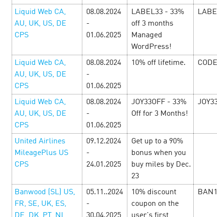
скидок — больше прибыли с e-
Liquid Web CA,
08.08.2024
LABEL33 - 33%
LABE
commerce офферами!
1 November’24
AU, UK, US, DE
-
off 3 months
CPS
01.06.2025
Managed
WordPress!
Пришло время сумасшедших дней шоппинга, а значит
сумасшедших условий для заработка! Офферы с
Liquid Web CA,
08.08.2024
10% off lifetime.
CODE
повышенными ставками, уникальные промокоды и
AU, UK, US, DE
-
бонусы от рекламодателей! Смотрите подборку офферов
CPS
01.06.2025
к…
Liquid Web CA,
08.08.2024
JOY33OFF - 33%
JOY3
AU, UK, US, DE
-
Off for 3 Months!
LEARN MORE
CPS
01.06.2025
United Airlines
09.12.2024
Get up to a 90%
MileagePlus US
-
bonus when you
CPS
24.01.2025
buy miles by Dec.
23
Banwood (SL) US,
05.11..2024
10% discount
BAN
FR, SE, UK, ES,
-
coupon on the
DE, DK, PT, NL
30.04.2025
user's first