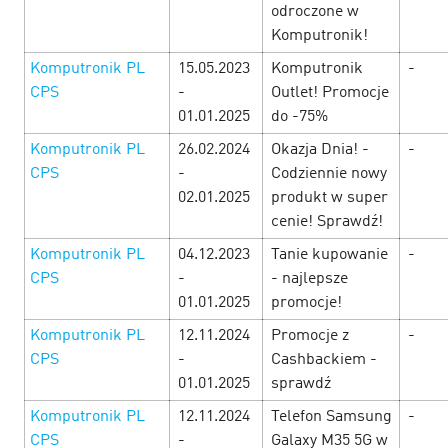
odroczone w
Komputronik!
Путь к сердцу мужчины лежит через прибыльные
офферы! Поэтому всю неделю, с 21 по 28 февраля, вас
Komputronik PL
15.05.2023
Komputronik
-
ждут офферы, с повышенными ставками, акции,
CPS
-
Outlet! Promocje
промокоды и другие специальные бонусы от
01.01.2025
do -75%
рекламодателей! …
Komputronik PL
26.02.2024
Okazja Dnia! -
-
LEARN MORE
CPS
-
Codziennie nowy
02.01.2025
produkt w super
cenie! Sprawdź!
Komputronik PL
04.12.2023
Tanie kupowanie
-
CPS
-
- najlepsze
01.01.2025
promocje!
Komputronik PL
12.11.2024
Promocje z
-
CPS
-
Cashbackiem -
01.01.2025
sprawdź
Komputronik PL
12.11.2024
Telefon Samsung
-
CPS
-
Galaxy M35 5G w