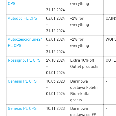
CPS
-
everything
31.12.2024
Autodoc PL CPS
03.01.2024
-2% for
GAIN
-
everything
31.12.2024
Autoczescionline24
03.01.2024
-2% for
WGPL
PL CPS
-
everything
31.12.2024
The week of woman delights at
Rossignol PL CPS
29.10.2024
Extra 10% off
OUTL
Cityads!
5 March’25
-
Outlet products
01.01.2026
In celebration of the most beautiful holiday from 06.03 to
Genesis PL CPS
10.05.2023
Darmowa
-
25.03 we give you CPAi offers, pleasant promotions and
-
dostawa Foteli i
profitable promocodes. Check the selection of offers as
01.01.2026
Biurek dla
soon as you can to ge…
graczy
Genesis PL CPS
10.11.2023
Darmowa
-
LEARN MORE
-
dostawa od 99