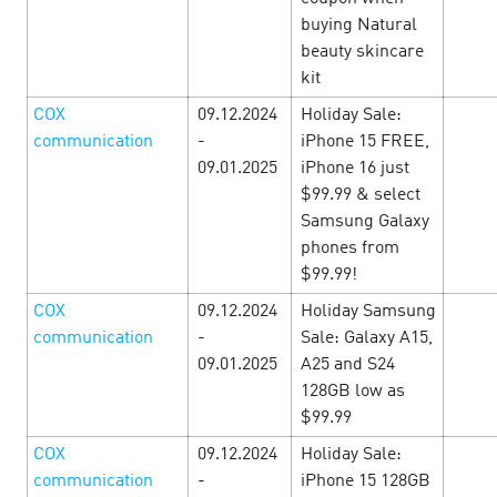
от которых невозможно отказаться — смотрит…
buying Natural
beauty skincare
kit
LEARN MORE
COX
09.12.2024
Holiday Sale:
communication
-
iPhone 15 FREE,
09.01.2025
iPhone 16 just
$99.99 & select
Samsung Galaxy
phones from
$99.99!
COX
09.12.2024
Holiday Samsung
communication
-
Sale: Galaxy A15,
09.01.2025
A25 and S24
128GB low as
$99.99
Cyber Monday — неделя
COX
09.12.2024
Holiday Sale:
communication
-
iPhone 15 128GB
нечеловеческой выгоды!
24 January’25