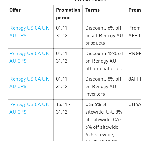
Promo-codes
June’25
Offer
Promotion
Terms
Prom
С 1 по 30 июня балансируем между золотым загаром и
period
золотыми цифрами. Лето манит на пляж, а каталог
Renogy US CA UK
01.11 -
Discount: 6% off
Prom
Cityads — на щедрые ставки, бонусы и уникальные
AU CPS
31.12
on all Renogy AU
AFFI
промокоды. Сёрфь по офферам и прокачи…
products
Renogy US CA UK
01.11 -
Discount: 12% off
RNGB
LEARN MORE
AU CPS
31.12
on Renogy AU
lithium batteries
Renogy US CA UK
01.11 -
Discount: 8% off
8AFF
AU CPS
31.12
on Renogy AU
inverters
Renogy US CA UK
15.11 -
US: 6% off
CITY
AU CPS
31.12
sitewide, UK: 8%
off sitewide, CA:
6% off sitewide,
AU: sitewide,