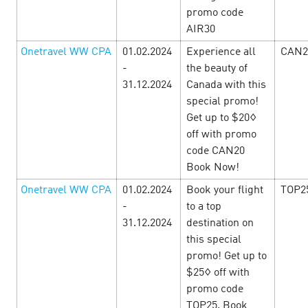
promo code
AIR30
Onetravel WW CPA
01.02.2024
Experience all
CAN2
Недели Красоты в e-commerce
-
the beauty of
офферах
31.12.2024
Canada with this
23 July’24
special promo!
Get up to $20◊
Недели Красоты в CityAds – Удивляем красивыми
off with promo
условиями e-commerce офферов!С 15 по 31 июля
code CAN20
окунитесь в дни грандиозного преображения офферов!
Лучшие представители e-commerce индустрии д…
Book Now!
Onetravel WW CPA
01.02.2024
Book your flight
TOP2
LEARN MORE
-
to a top
31.12.2024
destination on
this special
promo! Get up to
$25◊ off with
promo code
TOP25. Book