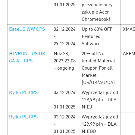
01.01.2025
prezencie przy
zakupie Acer
Ngày Lễ Tình Nhân tại Cityads — Đã
Chromebook!
đến lúc mở lòng đón nhận tình yêu và
EaseUS WW CPS
02.12.2024
Up to 60% OFF
XMAS
lợi nhuận!
-
Featured
10 February’25
29.12.2024
Software
HTVRONT US UK
Nov 28,
20% off No
AFFM
Từ ngày 10 đến 16 tháng 2, hàng loạt offer hấp dẫn với mức
hoa hồng cao, khuyến mãi đặc biệt và mã giảm giá dành
CA AU CPS
2023 23:08
limited Material
riêng cho Ngày L…
– ongoing
Coupon For all
Market
(US/UK/AU/CA)
LEARN MORE
Ryłko PL CPS
03.12.2024
Wyprzedaż już od
-
129,99 pln - DLA
01.01.2025
NIEJ
Ryłko PL CPS
03.12.2024
Wyprzedaż już od
-
129,99 pln - DLA
01.01.2025
NIEGO