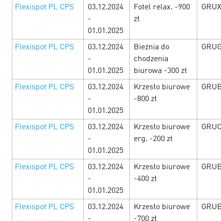
Flexispot PL CPS
03.12.2024
Fotel relax. -900
GRUX
-
zł
Зарядитесь новогодним настроением
01.01.2025
с e-commerce офферами!
28 December’24
Flexispot PL CPS
03.12.2024
Bieżnia do
GRUG
-
chodzenia
Весь декабрь до самого Нового Года в Cityads — время
01.01.2025
biurowa -300 zł
чудес! Новогодняя суматоха уже в разгаре, а значит
Flexispot PL CPS
03.12.2024
Krzesło biurowe
GRUB
пришло время заработать! Вас ждут повышенные
ставки, специальные промокоды и нов…
-
-800 zł
01.01.2025
LEARN MORE
Flexispot PL CPS
03.12.2024
Krzesło biurowe
GRUC
-
erg. -200 zł
01.01.2025
Flexispot PL CPS
03.12.2024
Krzesło biurowe
GRUB
-
-400 zł
01.01.2025
Flexispot PL CPS
03.12.2024
Krzesło biurowe
GRUB
-
-700 zł