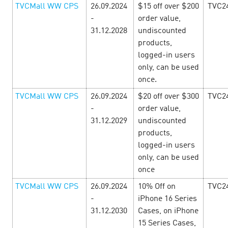
LEARN MORE
TVCMall WW CPS
26.09.2024
$15 off over $200
TVC2
-
order value,
31.12.2028
undiscounted
products,
logged-in users
only, can be used
once.
TVCMall WW CPS
26.09.2024
$20 off over $300
TVC2
-
order value,
31.12.2029
undiscounted
products,
logged-in users
only, can be used
once
Снова в школу! — Пора собирать
рюкзак с e-commerce офферами!
TVCMall WW CPS
26.09.2024
10% Off on
TVC2
12
-
iPhone 16 Series
August’24
31.12.2030
Cases, on iPhone
15 Series Cases,
Настало время подумать об учёбе и заработать! С 12