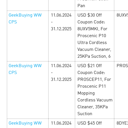
Путешествуйте прибыльно с игровыми офферами!
Pan
Время грандиозного приключения! С 1 по 30 июня в
CityAds - Месяц Путешествий! Открывайте новые миры
GeekBuying WW
11.06.2024
USD $30 Off
8UXV
игровых офферов! Наслаждайтесь заманчивыми акц…
CPS
-
Coupon Code:
31.12.2025
8UXV5MKI, For
LEARN MORE
Proscenic P10
Ultra Cordless
Vacuum Cleaner,
25KPa Suction, 6
GeekBuying WW
11.06.2024
USD $21 Off
PROS
CPS
-
Coupon Code:
31.12.2025
PROSCEP11, For
Proscenic P11
Mopping
Cordless Vacuum
Cleaner, 35KPa
Suction
GeekBuying WW
11.06.2024
USD $45 Off
8DYE