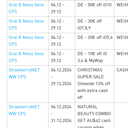
Oral B Many Geos
04.12 -
DE - 50€ off iO10
WEIH
CPS
29.12
Oral B Many Geos
04.12 -
DE - 30€ off
WEIH
CPS
29.12
iO7,8,9
Oral B Many Geos
04.12 -
DE - 20€ off iO5,6
WEIH
CPS
29.12
Oral B Many Geos
04.12 -
DE - 15€ off iO
WEIH
CPS
29.12
3,4 & MyWay
StrawberryNET
04.12.2024
CHRISTMAS
CASH
WW СPS
-
SUPER SALE
День Святого Валентина в Cityads —
29.12.2024
Sitewide 13% off
Праздник любви и выгодных e-
with extra cash
off
commerce офферов!
10 February’25
StrawberryNET
04.12.2024
NATURAL
WW СPS
-
BEAUTY COMBO
С 10 по 16 февраля окунитесь в любовь с головой!
31.12.2024
GET AU$42 cash
Привлекательные офферы с повышенными ставками, в
которые невозможно не влюбиться, промокоды и акции,
coupon when