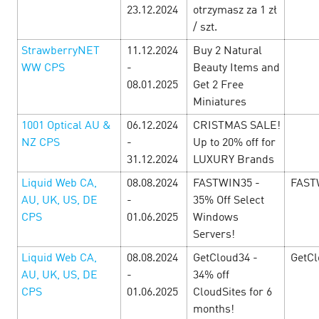
23.12.2024
otrzymasz za 1 zł
/ szt.
StrawberryNET
11.12.2024
Buy 2 Natural
WW СPS
-
Beauty Items and
08.01.2025
Get 2 Free
Miniatures
1001 Optical AU &
06.12.2024
CRISTMAS SALE!
NZ CPS
-
Up to 20% off for
31.12.2024
LUXURY Brands
Liquid Web CA,
08.08.2024
FASTWIN35 -
FAST
AU, UK, US, DE
-
35% Off Select
CPS
01.06.2025
Windows
Черная пятница! — Легендарная
Servers!
выгода с игровыми офферами!
1
Liquid Web CA,
08.08.2024
GetCloud34 -
GetCl
November’24
AU, UK, US, DE
-
34% off
CPS
01.06.2025
CloudSites for 6
С 1 ноября по 30 ноября в Cityads дни невероятных
months!
условий! Горячие офферы с повышенными ставками,