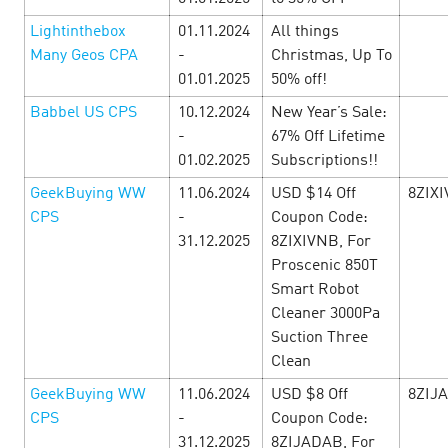
Lightinthebox
01.11.2024
All things
Many Geos CPA
-
Christmas, Up To
01.01.2025
50% off!
Babbel US CPS
10.12.2024
New Year’s Sale:
-
67% Off Lifetime
01.02.2025
Subscriptions!!
GeekBuying WW
11.06.2024
USD $14 Off
8ZIX
CPS
-
Coupon Code:
31.12.2025
8ZIXIVNB, For
Proscenic 850T
Месяц Путешествий — ecommerce
Smart Robot
офферы
13 June’24
Cleaner 3000Pa
Suction Three
Clean
Отправляйтесь в летнее приключение по ecommerce
офферам! С 1 по 30 июня в CityAds - Месяц Путешествий!
GeekBuying WW
11.06.2024
USD $8 Off
8ZIJ
Мы организовали для вас полный all inclusive! Большой
CPS
-
Coupon Code:
выбор самых горячие ecommerce оффе…
31.12.2025
8ZIJADAB, For