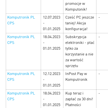
офферов, чтобы успеть забрать всё! …
promocje w
Komputonik!
LEARN MORE
Komputronik PL
12.07.2023
Cześć PC jeszcze
-
CPS
-
taniej! Akcja
01.01.2025
konfiguracja!
Komputronik PL
18.04.2023
Subskrypcja
-
CPS
-
elektroniki - płać
01.01.2025
tylko za
korzystanie a nie
za wartość
sprzętu
Komputronik PL
12.12.2023
InPost Pay w
-
CPS
-
Komputronik
01.01.2025
Komputronik PL
18.04.2023
Kup teraz i
-
Man’s week — Неделя исполнения
CPS
-
zapłać za 30 dni!
мужских желаний!
26 February’25
01.01.2025
Płatności