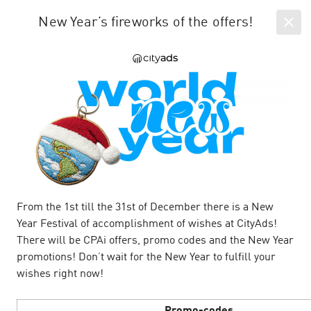
EN
SIGN IN
New Year’s fireworks of the offers!
All news
Company news & articles
person_add
From the 1st till the 31st of December there is a New
Year Festival of accomplishment of wishes at CityAds!
There will be CPAi offers, promo codes and the New Year
promotions! Don’t wait for the New Year to fulfill your
wishes right now!
E-com офферы на летней волне
16