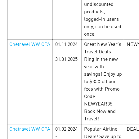
undiscounted
августа до 8 сентября в CityAds — масштабная
подготовка к школе, а значит уникальный шанс собрать
products,
самые прибыльные условия. Повышенные…
logged-in users
only, can be used
once.
LEARN MORE
Onetravel WW CPA
01.11.2024
Great New Year's
NEW
-
Travel Deals!
31.01.2025
Ring in the new
year with
savings! Enjoy up
to $35◊ off our
fees with Promo
Code
NEWYEAR35.
Book Now and
Travel!
Onetravel WW CPA
01.02.2024
Popular Airline
DEAL
-
Deals! Save up to