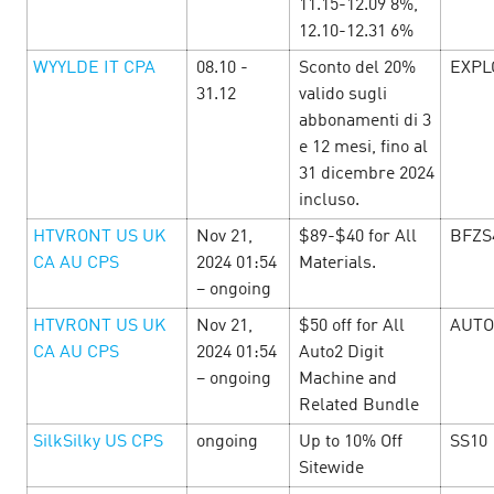
11.15-12.09 8%,
12.10-12.31 6%
Включайся в майский фестиваль
WYYLDE IT CPA
08.10 -
Sconto del 20%
EXPL
31.12
valido sugli
Cityads
18 April’25
abbonamenti di 3
e 12 mesi, fino al
С 21 апреля по 11 мая ловим баланс: немного отдыха,
31 dicembre 2024
немного работы — и много выгоды. В праздничной
incluso.
подборке тебя ждут офферы с щедрыми ставками,
бонусами и промокодами. Открывай офферы …
HTVRONT US UK
Nov 21,
$89-$40 for All
BFZS
CA AU CPS
2024 01:54
Materials.
– ongoing
LEARN MORE
HTVRONT US UK
Nov 21,
$50 off for All
AUTO
CA AU CPS
2024 01:54
Auto2 Digit
– ongoing
Machine and
Related Bundle
SilkSilky US CPS
ongoing
Up to 10% Off
SS10
Sitewide