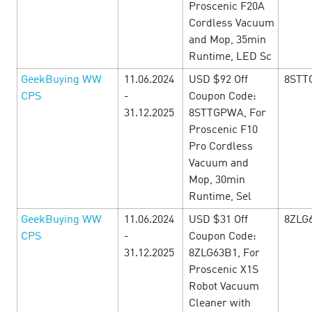
Proscenic F20A
Cordless Vacuum
and Mop, 35min
Runtime, LED Sc
Игровые офферы к 23 февраля
14
GeekBuying WW
11.06.2024
USD $92 Off
8STT
February’24
CPS
-
Coupon Code:
31.12.2025
8STTGPWA, For
Готовы к захватывающим приключениям? Игровые
Proscenic F10
офферы уже здесь! Вперед, воины за заработок! С 15 по
Pro Cordless
23 февраля CityAds представляет уникальные игровые
Vacuum and
офферы. Погрузитесь в мир захватыв…
Mop, 30min
Runtime, Sel
LEARN MORE
GeekBuying WW
11.06.2024
USD $31 Off
8ZLG
CPS
-
Coupon Code:
31.12.2025
8ZLG63B1, For
Proscenic X1S
Robot Vacuum
Cleaner with