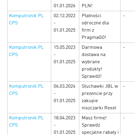
01.01.2026
PLN!
Komputronik PL
02.12.2022
Płatności
-
CPS
-
odroczne dla
01.01.2025
firm z
PragmaGO!
Komputronik PL
15.05.2023
Darmowa
-
CPS
-
dostawa na
01.01.2025
wybrane
produkty!
Sprawdź!
Komputronik PL
06.03.2024
Słuchawki JBL w
-
CPS
-
prezencie przy
Неделя женских радостей в Cityads!
5
01.01.2025
zakupie
March’25
niszczarki Rexel
Komputronik PL
18.04.2023
Masz firmę!
-
С 06.03 по 10.03 в честь самого прекрасного праздника
дарим вам офферы с повышенными ставками, приятные
CPS
-
Sprawdż
акции и выгодные промокоды. Смотрите подборку
01.01.2025
specjalne rabaty i