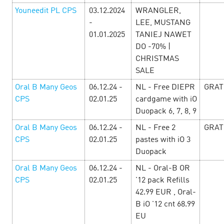
Youneedit PL CPS
03.12.2024
WRANGLER,
-
LEE, MUSTANG
01.01.2025
TANIEJ NAWET
DO -70% |
CHRISTMAS
SALE
Started at Cityads the festival of the
Oral B Many Geos
06.12.24 -
NL - Free DIEPR
GRAT
most attractive offers dedicated to St.
CPS
02.01.25
cardgame with iO
Valentine's Day
Duopack 6, 7, 8, 9
10 February’25
Oral B Many Geos
06.12.24 -
NL - Free 2
GRAT
CPS
02.01.25
pastes with iO 3
You may not but fall in love as up to the end of February
special holiday conditions for everyone who is ready to love
Duopack
profit! For you - offers with increased rates, promotions
Oral B Many Geos
06.12.24 -
NL - Oral-B OR
and special promotion…
CPS
02.01.25
'12 pack Refills
42.99 EUR , Oral-
LEARN MORE
B iO '12 cnt 68.99
EU