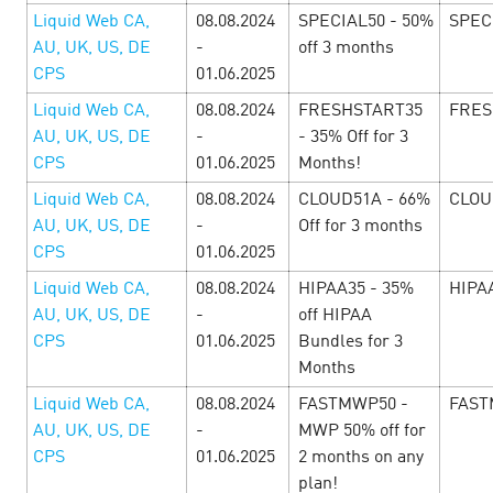
эксклюзивные промокоды и бонусы от рекламодателей!
Liquid Web CA,
08.08.2024
SPECIAL50 - 50%
SPEC
Смотрите подборку офферов к Черной пятниц…
AU, UK, US, DE
-
off 3 months
CPS
01.06.2025
LEARN MORE
Liquid Web CA,
08.08.2024
FRESHSTART35
FRES
AU, UK, US, DE
-
- 35% Off for 3
CPS
01.06.2025
Months!
Liquid Web CA,
08.08.2024
CLOUD51A - 66%
CLOU
AU, UK, US, DE
-
Off for 3 months
CPS
01.06.2025
Liquid Web CA,
08.08.2024
HIPAA35 - 35%
HIPA
AU, UK, US, DE
-
off HIPAA
CPS
01.06.2025
Bundles for 3
Months
Liquid Web CA,
08.08.2024
FASTMWP50 -
FAST
AU, UK, US, DE
-
MWP 50% off for
CPS
01.06.2025
2 months on any
Черная Пятница Cityads! Больше
plan!