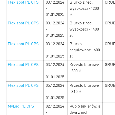
Flexispot PL CPS
03.12.2024
Biurko z reg.
GRUE
-
wysokości -1200
01.01.2025
zł
Flexispot PL CPS
03.12.2024
Biurko z reg.
GRUE
-
wysokości -1400
01.01.2025
zł
Flexispot PL CPS
03.12.2024
Biurko
GRUE
-
regulowane -600
01.01.2025
zł
Black Friday at Cityads! — Days of
Flexispot PL CPS
03.12.2024
Krzesło biurowe
GRUB
tremendous profit!
26 November’24
-
-300 zł
01.01.2025
There would be so many offers with the commission
Flexispot PL CPS
05.12.2024
Krzesło biurowe
GRUB
increase and promo codes from the 1st to 30th November,
that it would be hard to choose! But you would make it.
-
-310 zł
Study the Black Friday offers…
01.01.2025
MyLaq PL CPS
02.12.2024
Kup 5 lakierów, a
LEARN MORE
-
dwa z nich