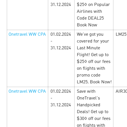
HOLIDAY SEASON — International
31.12.2024
$25◊ on Popular
offers
12 August’24
Airlines with
Code DEAL25
Book Now
Expand the boundaries of your new abilities with
International offers!From June the 1st HOLIDAY SEASON
Onetravel WW CPA
01.02.2024
We've got you
LM25
starts at CityADS! Start the journey and stock an
-
covered for your
inspiration! There will be summer offe…
31.12.2024
Last Minute
Flight! Get up to
LEARN MORE
$25◊ off our fees
on flights with
promo code
LM25. Book Now!
Onetravel WW CPA
01.02.2024
Save with
AIR3
-
OneTravel's
31.12.2024
Handpicked
Deals! Get up to
$30◊ off our fees
on flights with