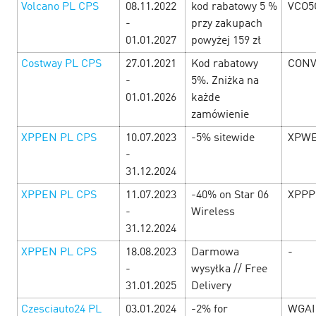
Volcano PL CPS
08.11.2022
kod rabatowy 5 %
VCO5
-
przy zakupach
01.01.2027
powyżej 159 zł
Costway PL CPS
27.01.2021
Kod rabatowy
CONV
-
5%. Zniżka na
01.01.2026
każde
MỞ MÀN THÁNG MỚI CÙNG CƠN MƯA
zamówienie
DEAL HOT TỪ DOUBLE DAY! 🎉
3 April’25
XPPEN PL CPS
10.07.2023
-5% sitewide
XPWE
-
Tháng mới bắt đầu, cơ hội săn sale cực đỉnh đã đến! 🔥
31.12.2024
Đây chính là thời điểm vàng để thỏa sức mua sắm với loạt
XPPEN PL CPS
11.07.2023
-40% on Star 06
XPPP
ưu đãi siêu khủng. H&agra…
-
Wireless
31.12.2024
LEARN MORE
XPPEN PL CPS
18.08.2023
Darmowa
-
-
wysyłka // Free
31.01.2025
Delivery
Czesciauto24 PL
03.01.2024
-2% for
WGAI