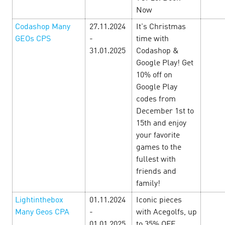
Now
Codashop Many
27.11.2024
It's Christmas
GEOs CPS
-
time with
31.01.2025
Codashop &
Google Play! Get
10% off on
Google Play
Месяц Путешествий — финансовые
codes from
офферы
13 June’24
December 1st to
15th and enjoy
your favorite
Отправляйтесь в тур по финансовым офферам!С 1 по 30
games to the
июня в CityAds - Месяц Путешествий! Расширяйте
границы и врывайтесь в лето вместе с согревающими
fullest with
офферами, уникальными акциями и другими пр…
friends and
family!
LEARN MORE
Lightinthebox
01.11.2024
Iconic pieces
Many Geos CPA
-
with Acegolfs, up
01.01.2025
to 35% OFF