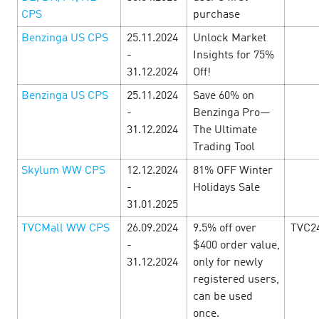
CPS
purchase
Benzinga US CPS
25.11.2024
Unlock Market
-
Insights for 75%
31.12.2024
Off!
Вoo-tiful campaign dedicated to
Benzinga US CPS
25.11.2024
Save 60% on
Halloween!
18 October’24
-
Benzinga Pro—
31.12.2024
The Ultimate
Trading Tool
Awfully advantageous bonuses and terribly exclusive
promo codes from the best advertisers are available for
Skylum WW CPS
12.12.2024
81% OFF Winter
you at CityAds. Join our CityAds coven to earn more!
-
Holidays Sale
Promo-codes …
31.01.2025
TVCMall WW CPS
26.09.2024
9.5% off over
TVC2
LEARN MORE
-
$400 order value,
31.12.2024
only for newly
registered users,
can be used
once.