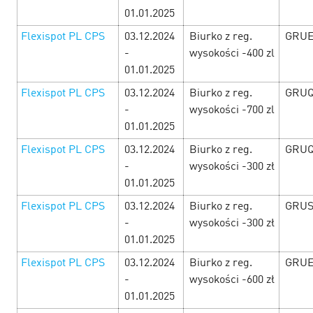
01.01.2025
Flexispot PL CPS
03.12.2024
Biurko z reg.
GRUE
-
wysokości -400 zl
01.01.2025
Flexispot PL CPS
03.12.2024
Biurko z reg.
GRUQ
New Year’s fireworks of the offers!
27
-
wysokości -700 zl
December’24
01.01.2025
Flexispot PL CPS
03.12.2024
Biurko z reg.
GRUQ
From the 1st till the 31st of December there is a New Year
-
wysokości -300 zł
Festival of accomplishment of wishes at CityAds! There will
be CPAi offers, promo codes and the New Year promotions!
01.01.2025
Don’t wait for t…
Flexispot PL CPS
03.12.2024
Biurko z reg.
GRU
-
wysokości -300 zł
LEARN MORE
01.01.2025
Flexispot PL CPS
03.12.2024
Biurko z reg.
GRUE
-
wysokości -600 zł
01.01.2025