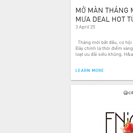
MỞ MÀN THÁNG 
MƯA DEAL HOT TỪ
3 April’25
Tháng mới bắt đầu, cơ hội 
Đây chính là thời điểm vàn
loạt ưu đãi siêu khủng. H&
LEARN MORE