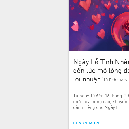
Ngày Lễ Tình Nhân
đến lúc mở lòng đ
lợi nhuận!
10 February’
Từ ngày 10 đến 16 tháng 2, 
mức hoa hồng cao, khuyến m
dành riêng cho Ngày L…
LEARN MORE