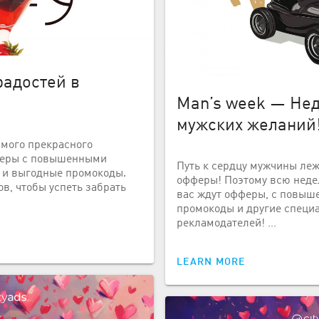
радостей в
Man’s week — Не
мужских желаний
самого прекрасного
феры с повышенными
Путь к сердцу мужчины ле
 и выгодные промокоды.
офферы! Поэтому всю недел
в, чтобы успеть забрать
вас ждут офферы, с повыш
промокоды и другие специ
рекламодателей! …
LEARN MORE