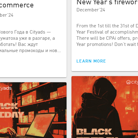
New Year’s firework
-commerce
December’24
ber’24
From the 1st till the 31st o
ового Года в Cityads —
Year Festival of accomplishm
уматоха уже в разгаре, а
There will be CPAi offers, 
ботать! Вас ждут
Year promotions! Don’t wait 
иальные промокоды и нов…
LEARN MORE