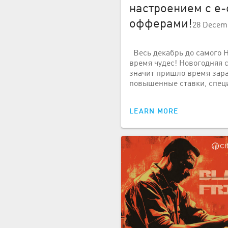
настроением с e
офферами!
28 Decem
Весь декабрь до самого Н
время чудес! Новогодняя с
значит пришло время зара
повышенные ставки, спец
LEARN MORE