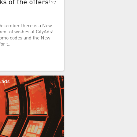
s of the offers!
27
f December there is a New
ent of wishes at CityAds!
promo codes and the New
for t…