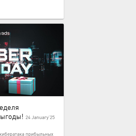
неделя
выгоды!
24 January’25
s кибератака прибыльных