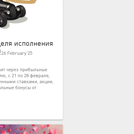
деля исполнения
!
26 February’25
жит через прибыльные
ю, с 21 по 28 февраля,
енными ставками, акции,
альные бонусы от