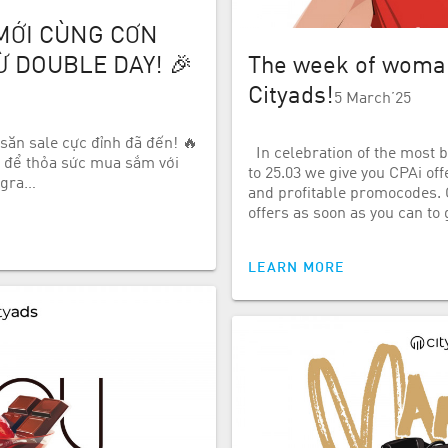
MỚI CÙNG CƠN
 DOUBLE DAY! 🎉
The week of woman
Cityads!
5 March’25
săn sale cực đỉnh đã đến! 🔥
In celebration of the most b
g để thỏa sức mua sắm với
to 25.03 we give you CPAi of
agra…
and profitable promocodes. 
offers as soon as you can to
LEARN MORE