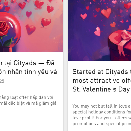
 tại Cityads — Đã
ón nhận tình yêu và
Started at Cityads 
most attractive of
25
St. Valentine's Day
hàng loạt offer hấp dẫn với
ãi đặc biệt và mã giảm giá
You may not but fall in love 
special holiday conditions fo
love profit! For you - offers 
promotions and special pro