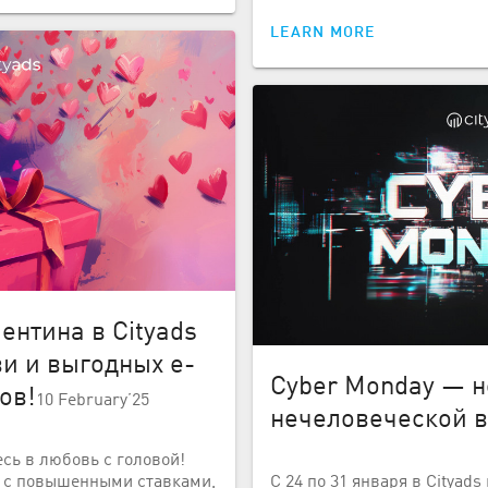
LEARN MORE
ентина в Cityads
и и выгодных e-
Cyber Monday — 
ов!
10 February’25
нечеловеческой 
есь в любовь с головой!
 с повышенными ставками,
С 24 по 31 января в Cityad