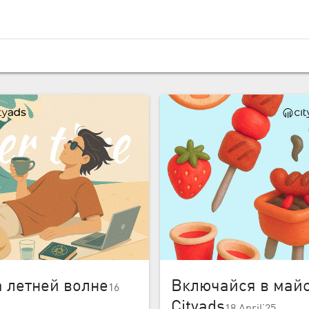
 летней волне
Включайся в май
16
Cityads
18 April’25