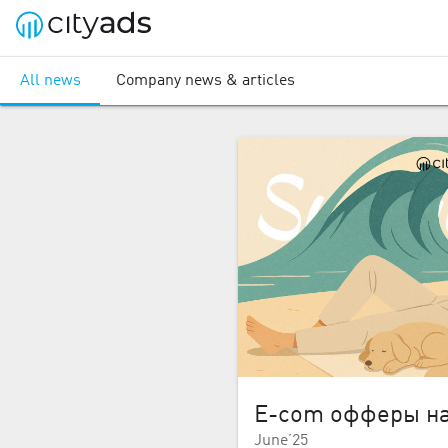
All news
Company news & articles
E-com офферы на
June’25