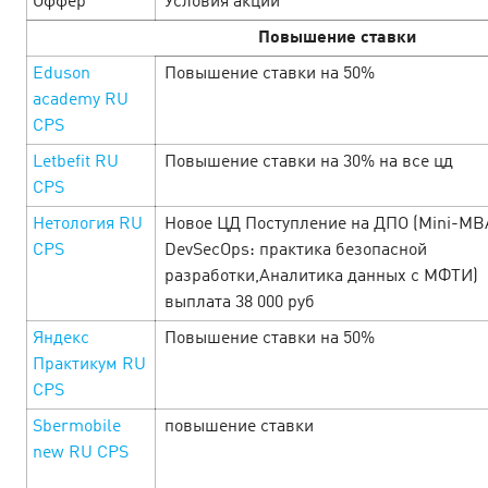
Оффер
Условия акции
June’25
Повышение ставки
С 1 по 30 июня балансируем между золотым загаром и
Eduson
Повышение ставки на 50%
золотыми цифрами. Лето манит на пляж, а каталог
academy RU
Cityads — на щедрые ставки, бонусы и уникальные
CPS
промокоды. Сёрфь по офферам и прокачи…
Letbefit RU
Повышение ставки на 30% на все цд
LEARN MORE
CPS
Нетология RU
Новое ЦД Поступление на ДПО (Mini-MB
CPS
DevSecOps: практика безопасной
разработки,Аналитика данных с МФТИ)
выплата 38 000 руб
Яндекс
Повышение ставки на 50%
Практикум RU
CPS
Sbermobile
повышение ставки
new RU CPS