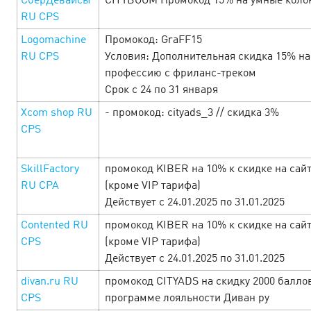
СберДевайсы
CITYBOOM Промокод 15% на умные коло
RU CPS
Logomachine
Промокод: GraFF15
RU CPS
Условия: Дополнительная скидка 15% на
профессию с фриланс-треком
Срок с 24 по 31 января
Xcom shop RU
- промокод: cityads_3 // скидка 3%
CPS
SkillFactory
промокод KIBER на 10% к скидке на сай
RU CPA
(кроме VIP тарифа)
Действует c 24.01.2025 по 31.01.2025
Неделя женских радостей в Cityads!
5
Contented RU
промокод KIBER на 10% к скидке на сай
March’25
CPS
(кроме VIP тарифа)
Действует c 24.01.2025 по 31.01.2025
С 06.03 по 10.03 в честь самого прекрасного праздника
divan.ru RU
промокод CITYADS на скидку 2000 балло
дарим вам офферы с повышенными ставками, приятные
CPS
программе лояльности Диван ру
акции и выгодные промокоды. Смотрите подборку