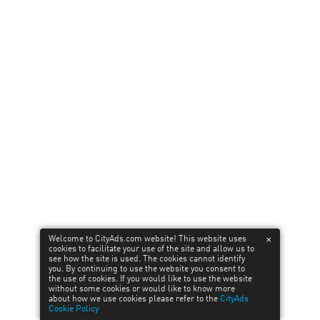
Финансовые офферы к 23 февраля
14
February’24
Вперед, веб-мастера! Вступайте в ряды настоящих
героев! С 15 по 23 февраля CityAds представляет
специальные финансовые офферы в честь праздника.
Откройте для себя выгодные предложения с повыш…
Welcome to CityAds.com website! This website uses
cookies to facilitate your use of the site and allow us to
see how the site is used. The cookies cannot identify
you. By continuing to use the website you consent to
LEARN MORE
the use of cookies. If you would like to use the website
without some cookies or would like to know more
about how we use cookies please refer to the
CityAds
Cookie Policy