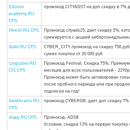
Eduson
промокод CITYADS7 на доп скидку в 7% д
academy RU
CPS
Hexlet RU CPS
Промокод cityads25, дает скидку 5%, кот
суммируется с акцией киберпонедльник
MỞ MÀN THÁNG MỚI CÙNG CƠN MƯA
Quke RU CPS
CYBER_CITY промокод на скидку 750 руб
DEAL HOT TỪ DOUBLE DAY! 🎉
сумме покупки от 20 000 руб
3 April’25
Lingualeo RU
Промокод Festival. Скидка 75%. Премиум
Tháng mới bắt đầu, cơ hội săn sale cực đỉnh đã đến! 🔥
CIS CPS
месяцев для всех пользователей - 2290р
Đây chính là thời điểm vàng để thỏa sức mua sắm với loạt
Промокод может быть активирован толь
ưu đãi siêu khủng. H&agra…
после пробного периода или при продл
подписки на год!
LEARN MORE
Geekbrains RU
промокод CYBERGB, дает доп скидку 7%
CPS
4lapy RU CPS
Промокод: ADS8
Условия: скидка 13% на первую покупку 