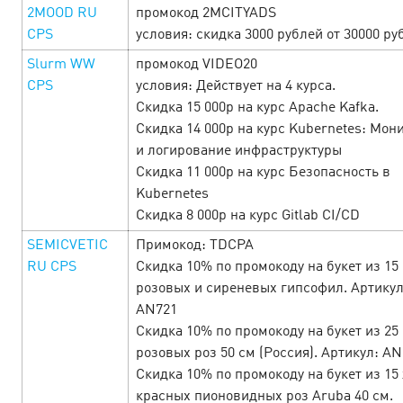
офферов, чтобы успеть забрать всё! …
2MOOD RU
промокод 2MCITYADS
CPS
условия: скидка 3000 рублей от 30000 руб
LEARN MORE
Slurm WW
промокод VIDEO20
CPS
условия: Действует на 4 курса.
Скидка 15 000р на курс Apache Kafka.
Скидка 14 000р на курс Kubernetes: Мон
и логирование инфраструктуры
Скидка 11 000р на курс Безопасность в
Kubernetes
Скидка 8 000р на курс Gitlab CI/CD
SEMICVETIC
Примокод: TDCPA
RU CPS
Скидка 10% по промокоду на букет из 15
розовых и сиреневых гипсофил. Артикул
AN721
Скидка 10% по промокоду на букет из 25
розовых роз 50 см (Россия). Артикул: A
Man’s week — Неделя исполнения
Скидка 10% по промокоду на букет из 15
мужских желаний!
26 February’25
красных пионовидных роз Aruba 40 см.