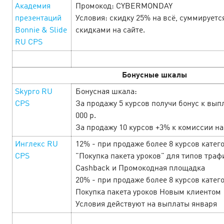
Академия
Промокод: CYBERMONDAY
презентаций
Условия: скидку 25% на всё, суммируетс
Ngày Lễ Tình Nhân tại Cityads — Đã
Bonnie & Slide
скидками на сайте.
RU CPS
đến lúc mở lòng đón nhận tình yêu và
lợi nhuận!
10 February’25
Бонусные шкалы
Từ ngày 10 đến 16 tháng 2, hàng loạt offer hấp dẫn với mức
Skypro RU
Бонусная шкала:
hoa hồng cao, khuyến mãi đặc biệt và mã giảm giá dành
CPS
За продажу 5 курсов получи бонус к вып
riêng cho Ngày L…
000 р.
За продажу 10 курсов +3% к комиссии на
LEARN MORE
Инглекс RU
12% - при продаже более 8 курсов катег
CPS
"Покупка пакета уроков" для типов траф
Cashback и Промокодная площадка
20% - при продаже более 8 курсов катег
Покупка пакета уроков Новым клиентом
Условия действуют на выплаты января