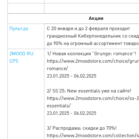
Акции
Пульт.ру
С 20 января и до 2 февраля проходит
грандиозный Киберпонедельник со ски
до 90% на огромный ассортимент товаро
Started at Cityads the festival of the
2MOOD RU
1/ Новая коллекция "Grunge: romance"!
most attractive offers dedicated to St.
CPS
https://www.2moodstore.com/choice/gru
Valentine's Day
romance/
10 February’25
23.01.2025 - 06.02.2025
You may not but fall in love as up to the end of February
2/ SS’25: New essentials уже на сайте!
special holiday conditions for everyone who is ready to love
https://www.2moodstore.com/choice/ss-
profit! For you - offers with increased rates, promotions
essentials/
and special promotion…
23.01.2025 - 06.02.2025
LEARN MORE
3/ Распродажа: скидки до 70%!
https://www.2moodstore.com/collection/s