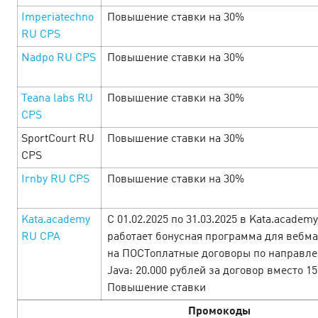
Imperiatechno
Повышение ставки на 30%
RU CPS
Включайся в майский фестиваль
Nadpo RU CPS
Повышение ставки на 30%
Cityads
18 April’25
Teana labs RU
Повышение ставки на 30%
С 21 апреля по 11 мая ловим баланс: немного отдыха,
CPS
немного работы — и много выгоды. В праздничной
подборке тебя ждут офферы с щедрыми ставками,
SportCourt RU
Повышение ставки на 30%
бонусами и промокодами. Открывай офферы …
CPS
Irnby RU СPS
Повышение ставки на 30%
LEARN MORE
Kata.academy
С 01.02.2025 по 31.03.2025 в Kata.academy
RU CPA
работает бонусная программа для вебм
на ПОСТоплатные договоры по направл
Java: 20.000 рублей за договор вместо 15
Повышение ставки
Промокоды