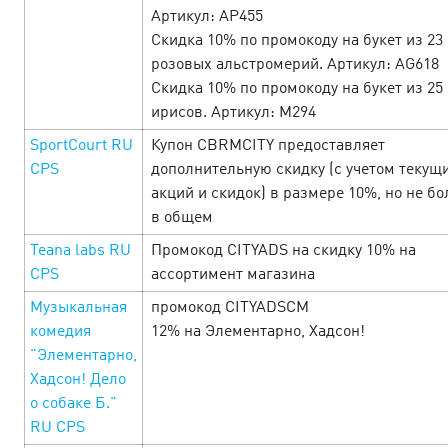
Артикул: AP455
Путь к сердцу мужчины лежит через прибыльные
Скидка 10% по промокоду на букет из 23
офферы! Поэтому всю неделю, с 21 по 28 февраля, вас
розовых альстромерий. Артикул: AG618
ждут офферы, с повышенными ставками, акции,
Скидка 10% по промокоду на букет из 25
промокоды и другие специальные бонусы от
ирисов. Артикул: M294
рекламодателей! …
SportCourt RU
Купон CBRMCITY предоставляет
CPS
дополнительную скидку (с учетом текущ
LEARN MORE
акций и скидок) в размере 10%, но не б
в общем
Teana labs RU
Промокод CITYADS на скидку 10% на
CPS
ассортимент магазина
Музыкальная
промокод CITYADSCM
комедия
12% на Элементарно, Хадсон!
"Элементарно,
Хадсон! Дело
о собаке Б."
RU CPS