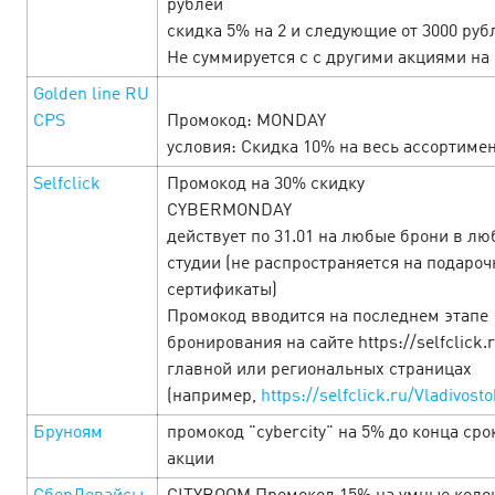
рублей
скидка 5% на 2 и следующие от 3000 руб
Не суммируется с с другими акциями на 
Golden line RU
CPS
Промокод: MONDAY
условия: Скидка 10% на весь ассортимен
Selfclick
Промокод на 30% скидку
CYBERMONDAY
действует по 31.01 на любые брони в лю
The week of woman delights at
студии (не распространяется на подаро
Cityads!
5 March’25
сертификаты)
Промокод вводится на последнем этапе
бронирования на сайте https://selfclick.
In celebration of the most beautiful holiday from 06.03 to
25.03 we give you CPAi offers, pleasant promotions and
главной или региональных страницах
profitable promocodes. Check the selection of offers as
(например,
https://selfclick.ru/Vladivosto
soon as you can to ge…
Бруноям
промокод "сyberсity" на 5% до конца сро
акции
LEARN MORE