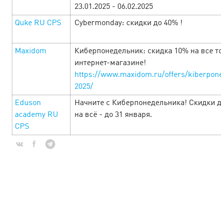
23.01.2025 - 06.02.2025
Quke RU CPS
Cybermonday: скидки до 40% !
Maxidom
Киберпонедельник: скидка 10% на все т
интернет-магазине!
https://www.maxidom.ru/offers/kiberpon
2025/
Eduson
Начните с Киберпонедельника! Скидки 
academy RU
на всё - до 31 января.
CPS
День Святого Валентина в Cityads —
Праздник любви и выгодных e-
commerce офферов!
10 February’25
С 10 по 16 февраля окунитесь в любовь с головой!
Привлекательные офферы с повышенными ставками, в
которые невозможно не влюбиться, промокоды и акции,