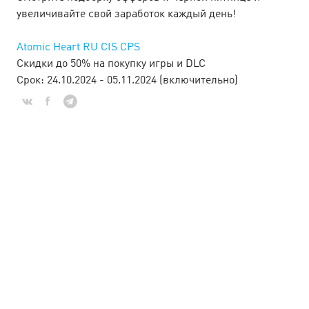
June’25
увеличивайте свой заработок каждый день!
С 1 по 30 июня балансируем между золотым загаром и
Atomic Heart RU CIS CPS
золотыми цифрами. Лето манит на пляж, а каталог
Скидки до 50% на покупку игры и DLC
Cityads — на щедрые ставки, бонусы и уникальные
промокоды. Сёрфь по офферам и прокачи…
Срок: 24.10.2024 - 05.11.2024 (включительно)
LEARN MORE