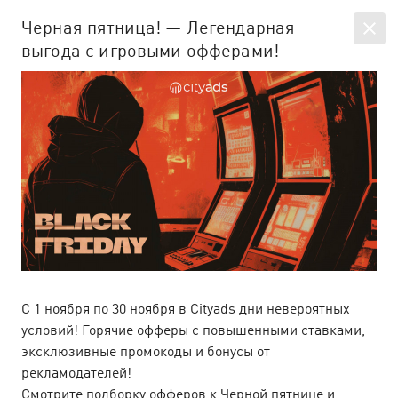
EN
SIGN IN
Черная пятница! — Легендарная
выгода с игровыми офферами!
All news
Company news & articles
person_add
С 1 ноября по 30 ноября в Cityads дни невероятных
условий! Горячие офферы с повышенными ставками,
эксклюзивные промокоды и бонусы от
рекламодателей!
E-com офферы на летней волне
16
Смотрите подборку офферов к Черной пятнице и