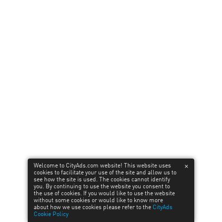
Финансовые офферы к 23 февраля
14
February’24
Вперед, веб-мастера! Вступайте в ряды настоящих
героев! С 15 по 23 февраля CityAds представляет
специальные финансовые офферы в честь праздника.
Откройте для себя выгодные предложения с повыш…
Welcome to CityAds.com website! This website uses
cookies to facilitate your use of the site and allow us to
see how the site is used. The cookies cannot identify
you. By continuing to use the website you consent to
LEARN MORE
the use of cookies. If you would like to use the website
without some cookies or would like to know more
about how we use cookies please refer to the
CityAds
Cookie Policy