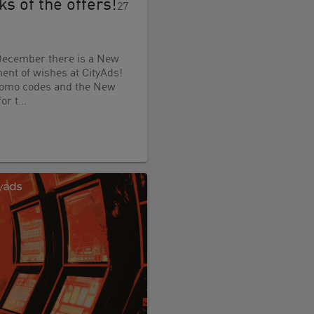
s of the offers!
27
f December there is a New
ent of wishes at CityAds!
promo codes and the New
for t…