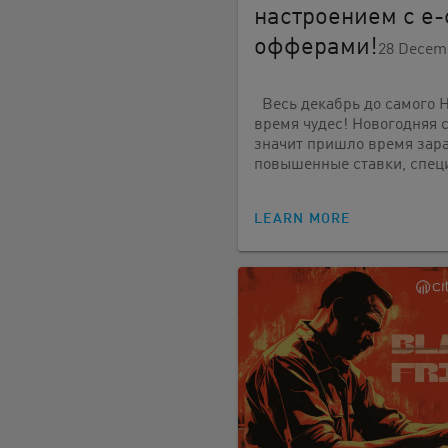
настроением с e
офферами!
28 Decem
Весь декабрь до самого Н
время чудес! Новогодняя с
значит пришло время зара
повышенные ставки, спец
LEARN MORE