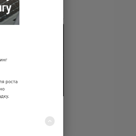
инг
ля роста
но
дку.
неделя
выгоды!
24 January’25
s кибератака прибыльных