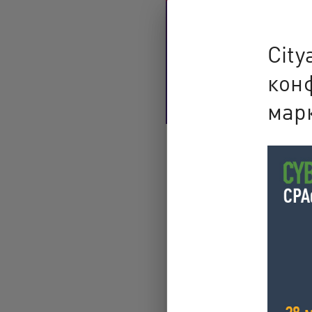
City
кон
мар
Ngày Lễ Tình Nhân
đến lúc mở lòng đ
lợi nhuận!
10 February’
Từ ngày 10 đến 16 tháng 2, 
mức hoa hồng cao, khuyến m
dành riêng cho Ngày L…
LEARN MORE