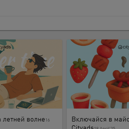
 летней волне
Включайся в май
16
Cityads
18 April’25