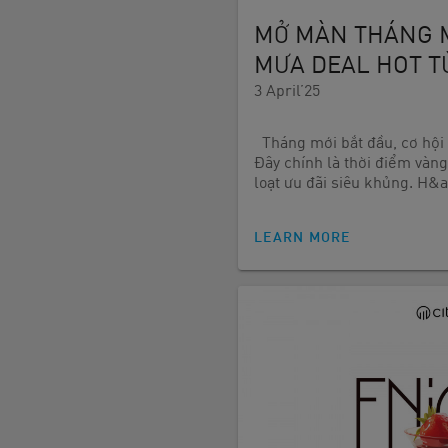
MỞ MÀN THÁNG 
MƯA DEAL HOT TỪ
3 April’25
Tháng mới bắt đầu, cơ hội 
Đây chính là thời điểm vàn
loạt ưu đãi siêu khủng. H&
LEARN MORE