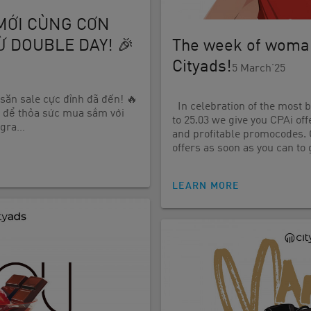
MỚI CÙNG CƠN
 DOUBLE DAY! 🎉
The week of woman
Cityads!
5 March’25
săn sale cực đỉnh đã đến! 🔥
In celebration of the most b
g để thỏa sức mua sắm với
to 25.03 we give you CPAi of
agra…
and profitable promocodes. 
offers as soon as you can to
LEARN MORE