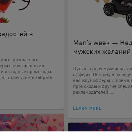
радостей в
Man’s week — Не
мужских желаний
самого прекрасного
феры с повышенными
Путь к сердцу мужчины ле
 и выгодные промокоды.
офферы! Поэтому всю недел
в, чтобы успеть забрать
вас ждут офферы, с повыш
промокоды и другие специ
рекламодателей! …
LEARN MORE