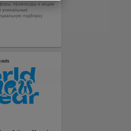
феры, промокоды и акции
е уникальные
ециальную подборку