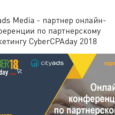
ads Media - партнер онлайн-
ференции по партнерскому
кетингу CyberCPAday 2018
 tại Cityads — Đã
ón nhận tình yêu và
Started at Cityads 
most attractive of
25
St. Valentine's Day
hàng loạt offer hấp dẫn với
ãi đặc biệt và mã giảm giá
You may not but fall in love 
special holiday conditions fo
love profit! For you - offers 
promotions and special pro