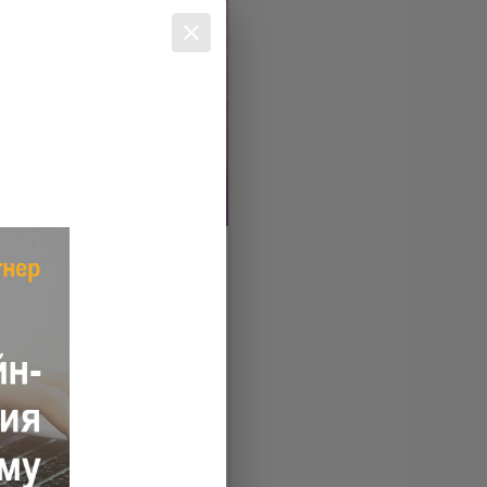
the festival of the
fers dedicated to
10 February’25
as up to the end of February
r everyone who is ready to
with increased rates,
motion…