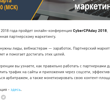
LEARN MORE
а 2018 года пройдет онлайн-конференция
CyberCPAday 2018
,
нная партнерскому маркетингу.
 нужны лиды, вебмастерам — заработок. Партнерский маркет
ет и помогает достигать этих целей.
ренции вы узнаете, как правильно работать с партнерками д
лить трафик на сайты и приложения через соцсети, эффектив
ентина в Cityads
ся арбитражем, а также монетизировать свою контент-площа
и и выгодных e-
Cyber Monday — 
ов!
ация -
здесь
.
10 February’25
нечеловеческой 
есь в любовь с головой!
 с повышенными ставками,
С 24 по 31 января в Cityad