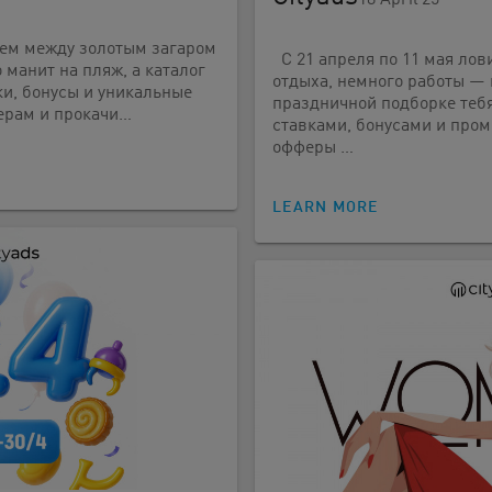
уем между золотым загаром
С 21 апреля по 11 мая лов
 манит на пляж, а каталог
отдыха, немного работы — 
ки, бонусы и уникальные
праздничной подборке теб
ерам и прокачи…
ставками, бонусами и про
офферы …
LEARN MORE