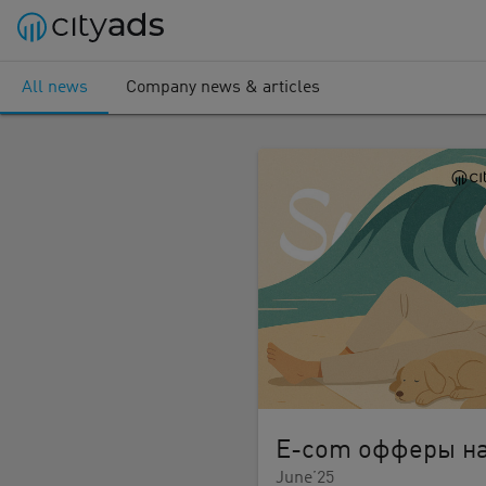
All news
Company news & articles
E-com офферы на
June’25