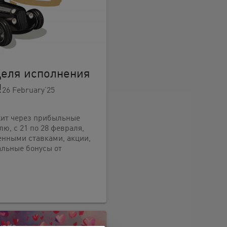
деля исполнения
!
26 February’25
жит через прибыльные
ю, с 21 по 28 февраля,
енными ставками, акции,
альные бонусы от