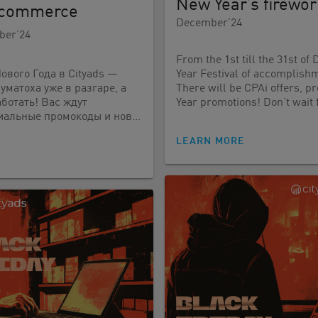
New Year’s firework
-commerce
December’24
ber’24
From the 1st till the 31st o
ового Года в Cityads —
Year Festival of accomplishm
уматоха уже в разгаре, а
There will be CPAi offers, 
ботать! Вас ждут
Year promotions! Don’t wait 
иальные промокоды и нов…
LEARN MORE