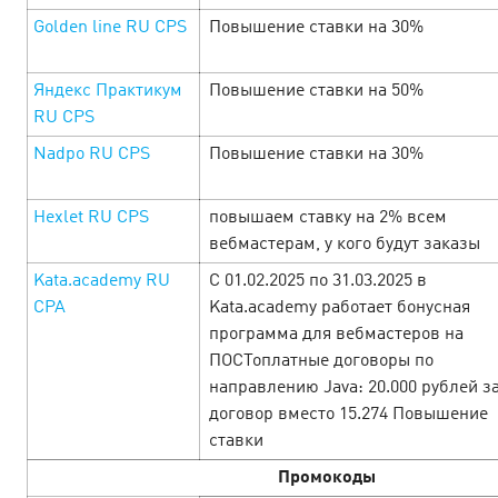
Golden line RU CPS
Повышение ставки на 30%
Включайся в майский фестиваль
Яндекс Практикум
Повышение ставки на 50%
Cityads
18 April’25
RU CPS
Nadpo RU CPS
Повышение ставки на 30%
С 21 апреля по 11 мая ловим баланс: немного отдыха,
немного работы — и много выгоды. В праздничной
подборке тебя ждут офферы с щедрыми ставками,
Hexlet RU CPS
повышаем ставку на 2% всем
бонусами и промокодами. Открывай офферы …
вебмастерам, у кого будут заказы
Kata.academy RU
С 01.02.2025 по 31.03.2025 в
LEARN MORE
CPA
Kata.academy работает бонусная
программа для вебмастеров на
ПОСТоплатные договоры по
направлению Java: 20.000 рублей з
договор вместо 15.274 Повышение
ставки
Промокоды