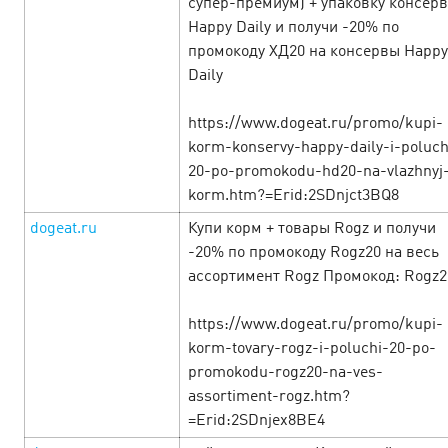
супер-премиум) + упаковку консер
Happy Daily и получи -20% по
промокоду ХД20 на консервы Happy
Daily
https://www.dogeat.ru/promo/kupi-
korm-konservy-happy-daily-i-poluch
20-po-promokodu-hd20-na-vlazhnyj
korm.htm?=Erid:2SDnjct3BQ8
dogeat.ru
Купи корм + товары Rogz и получи
-20% по промокоду Rogz20 на весь
ассортимент Rogz Промокод: Rogz2
Неделя женских радостей в Cityads!
5
https://www.dogeat.ru/promo/kupi-
March’25
korm-tovary-rogz-i-poluchi-20-po-
promokodu-rogz20-na-ves-
С 06.03 по 10.03 в честь самого прекрасного праздника
assortiment-rogz.htm?
дарим вам офферы с повышенными ставками, приятные
=Erid:2SDnjex8BE4
акции и выгодные промокоды. Смотрите подборку