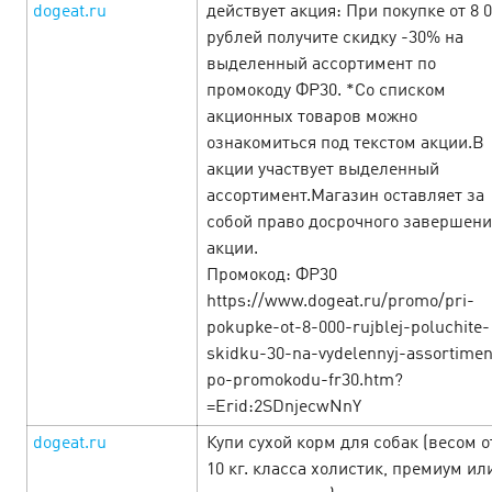
dogeat.ru
действует акция: При покупке от 8 
рублей получите скидку -30% на
выделенный ассортимент по
промокоду ФР30. *Со списком
акционных товаров можно
ознакомиться под текстом акции.В
акции участвует выделенный
ассортимент.Магазин оставляет за
собой право досрочного завершени
The week of woman delights at
акции.
Промокод: ФР30
Cityads!
5 March’25
https://www.dogeat.ru/promo/pri-
pokupke-ot-8-000-rujblej-poluchite-
In celebration of the most beautiful holiday from 06.03 to
skidku-30-na-vydelennyj-assortimen
25.03 we give you CPAi offers, pleasant promotions and
po-promokodu-fr30.htm?
profitable promocodes. Check the selection of offers as
=Erid:2SDnjecwNnY
soon as you can to ge…
dogeat.ru
Купи сухой корм для собак (весом о
LEARN MORE
10 кг. класса холистик, премиум ил