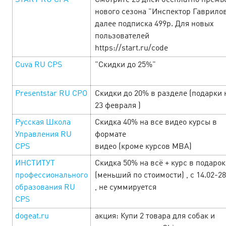
START RU CPA
Смотрите 25 дней бесплатно премь
нового сезона "Инспектор Гаврилов
далее подписка 499р. Для новых
С 24 по 31 января в Cityads кибератака прибыльных
условий — прибыльные офферы, промокоды и акции от
пользователей
рекламодателей и другие уникальные предложения.
https://start.ru/code
Смотрите специальную подборку офферов и зара…
Cuva RU СРS
"Скидки до 25%"
LEARN MORE
Presentstar RU CPO
Скидки до 20% в разделе (подарки 
23 февраля )
Русская Школа
Скидка 40% на все видео курсы в
Управления RU
формате
CPS
видео (кроме курсов MBA)
ИНСТИТУТ
Скидка 50% на всё + курс в подарок
профессионального
(меньший по стоимости) , с 14.02-28
образования RU
, не суммируется
CPS
dogeat.ru
акция: Купи 2 товара для собак и