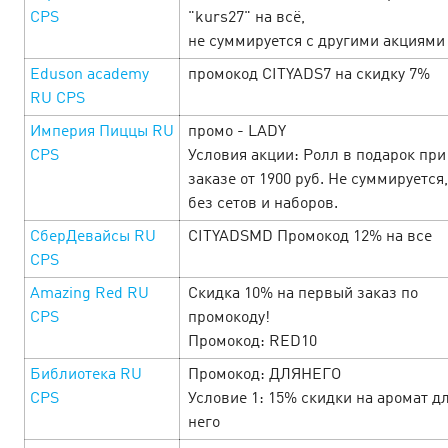
CPS
"kurs27" на всё,
не суммируется с другими акциями
Eduson academy
промокод CITYADS7 на скидку 7%
RU CPS
Империя Пиццы RU
промо - LADY
CPS
Условия акции: Ролл в подарок при
Started at Cityads the festival of the
заказе от 1900 руб. Не суммируется,
most attractive offers dedicated to St.
без сетов и наборов.
Valentine's Day
10 February’25
СберДевайсы RU
CITYADSMD Промокод 12% на все
CPS
You may not but fall in love as up to the end of February
Amazing Red RU
Скидка 10% на первый заказ по
special holiday conditions for everyone who is ready to love
CPS
промокоду!
profit! For you - offers with increased rates, promotions
Промокод: RED10
and special promotion…
Библиотека RU
Промокод: ДЛЯНЕГО
LEARN MORE
CPS
Условие 1: 15% скидки на аромат д
него