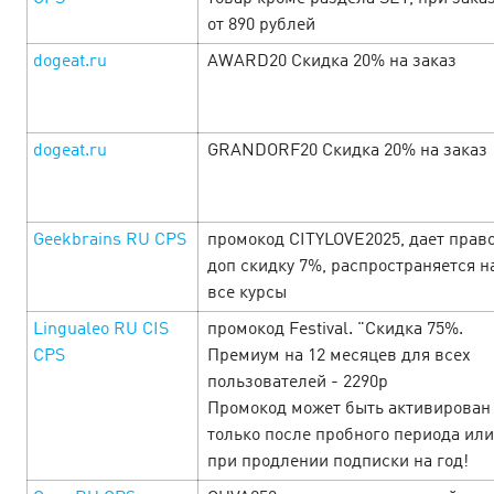
от 890 рублей
Путь к сердцу мужчины лежит через прибыльные
dogeat.ru
AWARD20 Скидка 20% на заказ
офферы! Поэтому всю неделю, с 21 по 28 февраля, вас
ждут офферы, с повышенными ставками, акции,
промокоды и другие специальные бонусы от
рекламодателей! …
dogeat.ru
GRANDORF20 Скидка 20% на заказ
LEARN MORE
Geekbrains RU CPS
промокод CITYLOVE2025, дает право
доп скидку 7%, распространяется н
все курсы
Lingualeo RU CIS
промокод Festival. "Скидка 75%.
CPS
Премиум на 12 месяцев для всех
пользователей - 2290р
Промокод может быть активирован
только после пробного периода или
при продлении подписки на год!