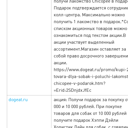
получи лакомство Chicopee в подар
Подарок подтверждается сотрудни
Зарядитесь новогодним настроением
колл-центра. Максимально можно
получить 1 лакомство в подарок.*С
с e-commerce офферами!
28 December’24
списком акционных товаров можно
ознакомиться под текстом акции.В
Весь декабрь до самого Нового Года в Cityads — время
акции участвует выделенный
чудес! Новогодняя суматоха уже в разгаре, а значит
ассортимент.Магазин оставляет за
пришло время заработать! Вас ждут повышенные
собой право досрочного завершени
ставки, специальные промокоды и нов…
акции.
https://www.dogeat.ru/promo/kupi-
LEARN MORE
tovara-dlya-sobak-i-poluchi-lakomst
chicopee-v-podarok.htm?
=Erid:2SDnjdxJfEc
dogeat.ru
акция: Получи подарок за покупку о
000 и 10 000 рублей. При покупке
товаров для собак от 10 000 рублей
получите подарок Хэппи Дэйли
Холистик Лайн для собак, с говяди