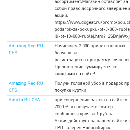
ассортимент.Магазин оставляет за
собой право досрочного завершени
акции.
https://www.dogeat.ru/promo/poluc
podarok-za-pokupku-ot-3-000-ruble
ili-ot-10-000-rublej.htm?=2SDnjeWxj
Amazing Red RU
Начисляем 2 000 приветственных
CPS
бонусов за
регистрацию в программу лояльнос
Black Friday at Cityads! — Days of
Предложение суммируется со
tremendous profit!
скидками на сайте!
26 November’24
Amazing Red RU
Получи головной убор в подарок пр
CPS
покупке куртки!
There would be so many offers with the commission
increase and promo codes from the 1st to 30th November,
Aimclo RU СPA
при совершении заказа на сайте от
that it would be hard to choose! But you would make it.
7000 ₽ вы получаете свитер
Study the Black Friday offers…
свободного кроя за 1 рубль.
Акция действует на нашем сайте и 
LEARN MORE
ТРЦ Галерея Новосибирск.