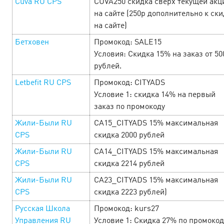
Cuva RU СРS
CUVA250 скидка сверх текущей акц
на сайте (250р дополнительно к ск
на сайте)
Ngày Lễ Tình Nhân tại Cityads — Đã
Бетховен
Промокод: SALE15
đến lúc mở lòng đón nhận tình yêu và
Условия: Скидка 15% на заказ от 50
lợi nhuận!
10 February’25
рублей.
Letbefit RU CPS
Промокод: CITYADS
Từ ngày 10 đến 16 tháng 2, hàng loạt offer hấp dẫn với mức
Условие 1: скидка 14% на первый
hoa hồng cao, khuyến mãi đặc biệt và mã giảm giá dành
заказ по промокоду
riêng cho Ngày L…
Жили-Были RU
CA15_CITYADS 15% максимальная
CPS
скидка 2000 рублей
LEARN MORE
Жили-Были RU
CA14_CITYADS 15% максимальная
CPS
скидка 2214 рублей
Жили-Были RU
CA23_CITYADS 15% максимальная
CPS
скидка 2223 рублей)
Русская Школа
Промокод: kurs27
Управления RU
Условие 1: Скидка 27% по промокод