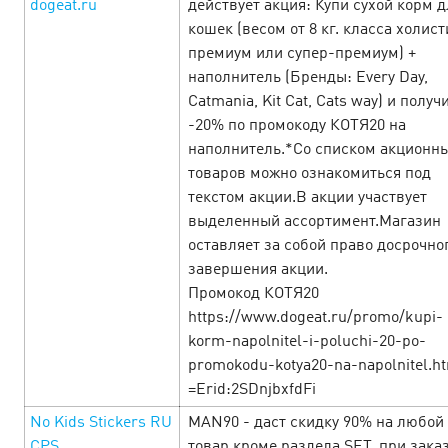
dogeat.ru
действует акция: Купи сухой корм д
офферов, чтобы успеть забрать всё! …
кошек (весом от 8 кг. класса холист
премиум или супер-премиум) +
LEARN MORE
наполнитель (Бренды: Every Day,
Catmania, Kit Cat, Cats way) и получ
-20% по промокоду КОТЯ20 на
наполнитель.*Со списком акционн
товаров можно ознакомиться под
текстом акции.В акции участвует
выделенный ассортимент.Магазин
оставляет за собой право досрочно
завершения акции.
Промокод КОТЯ20
https://www.dogeat.ru/promo/kupi-
korm-napolnitel-i-poluchi-20-po-
promokodu-kotya20-na-napolnitel.h
=Erid:2SDnjbxfdFi
Man’s week — Неделя исполнения
No Kids Stickers RU
MAN90 - даст скидку 90% на любой
мужских желаний!
26 February’25
CPS
товар кроме раздела SET, при зака