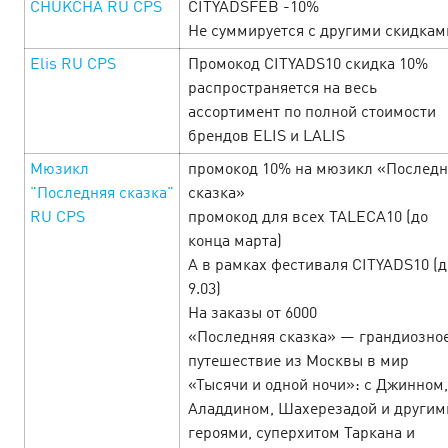
CHUKCHA RU CPS
CITYADSFEB -10%
Не суммируется с другими скидкам
Elis RU CPS
Промокод CITYADS10 скидка 10%
распространяется на весь
ассортимент по полной стоимости
брендов ELIS и LALIS
Мюзикл
промокод 10% на мюзикл «Последн
"Последняя сказка"
сказка»
RU CPS
промокод для всех TALECA10 (до
конца марта)
А в рамках фестиваля CITYADS10 (д
День Святого Валентина в Cityads —
9.03)
Праздник любви и выгодных e-
На заказы от 6000
«Последняя сказка» — грандиозно
commerce офферов!
10 February’25
путешествие из Москвы в мир
«Тысячи и одной ночи»: с Джинном,
С 10 по 16 февраля окунитесь в любовь с головой!
Аладдином, Шахерезадой и другим
Привлекательные офферы с повышенными ставками, в
героями, суперхитом Таркана и
которые невозможно не влюбиться, промокоды и акции,