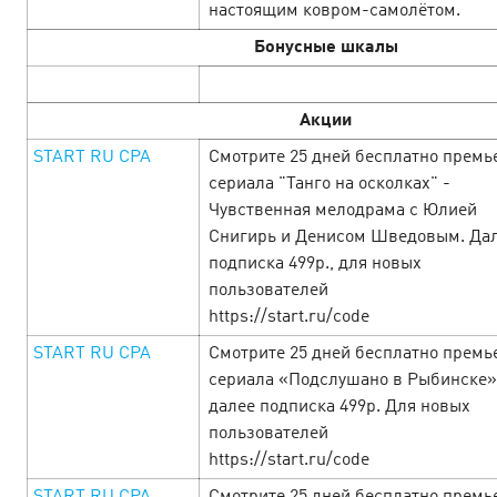
настоящим ковром-самолётом.
от которых невозможно отказаться — смотрит…
Бонусные шкалы
LEARN MORE
Акции
START RU CPA
Смотрите 25 дней бесплатно премь
сериала "Танго на осколках" -
Чувственная мелодрама с Юлией
Снигирь и Денисом Шведовым. Да
подписка 499р., для новых
пользователей
https://start.ru/code
START RU CPA
Смотрите 25 дней бесплатно премь
сериала «Подслушано в Рыбинске»
далее подписка 499р. Для новых
пользователей
Cyber Monday — неделя
https://start.ru/code
нечеловеческой выгоды!
24 January’25