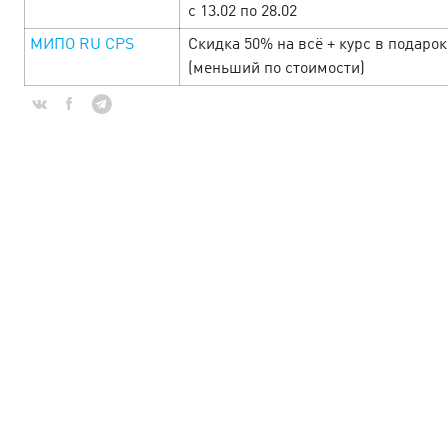
скидок — больше прибыли с e-
с 13.02 по 28.02
commerce офферами!
МИПО RU СPS
Скидка 50% на всё + курс в подарок
1 November’24
(меньший по стоимости)
Пришло время сумасшедших дней шоппинга, а значит
сумасшедших условий для заработка! Офферы с
повышенными ставками, уникальные промокоды и
бонусы от рекламодателей! Смотрите подборку офферов
к…
LEARN MORE