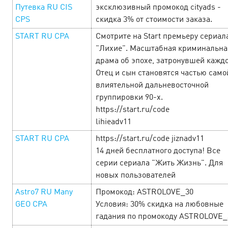
Путевка RU CIS
эксклюзивный промокод cityads -
CPS
скидка 3% от стоимости заказа.
START RU CPA
Смотрите на Start премьеру сериал
"Лихие". Масштабная криминальна
драма об эпохе, затронувшей каждо
Отец и сын становятся частью само
MỞ MÀN THÁNG MỚI CÙNG CƠN MƯA
влиятельной дальневосточной
DEAL HOT TỪ DOUBLE DAY! 🎉
3 April’25
группировки 90-х.
https://start.ru/code
lihieadv11
Tháng mới bắt đầu, cơ hội săn sale cực đỉnh đã đến! 🔥
Đây chính là thời điểm vàng để thỏa sức mua sắm với loạt
START RU CPA
https://start.ru/code jiznadv11
ưu đãi siêu khủng. H&agra…
14 дней бесплатного доступа! Все
серии сериала "Жить Жизнь". Для
LEARN MORE
новых пользователей
Astro7 RU Many
Промокод: ASTROLOVE_30
GEO CPA
Условия: 30% скидка на любовные
гадания по промокоду ASTROLOVE_