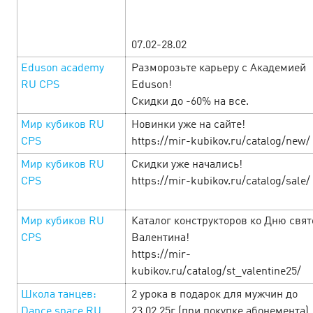
07.02-28.02
Eduson academy
Разморозьте карьеру с Академией
RU CPS
Eduson!
Скидки до -60% на все.
Мир кубиков RU
Новинки уже на сайте!
CPS
https://mir-kubikov.ru/catalog/new/
Мир кубиков RU
Скидки уже начались!
CPS
https://mir-kubikov.ru/catalog/sale/
Черная пятница! — Легендарная
Мир кубиков RU
Каталог конструкторов ко Дню свят
CPS
Валентина!
выгода с игровыми офферами!
1
https://mir-
November’24
kubikov.ru/catalog/st_valentine25/
Школа танцев:
2 урока в подарок для мужчин до
С 1 ноября по 30 ноября в Cityads дни невероятных
Dance space RU
23.02.25г (при покупке абонемента)
условий! Горячие офферы с повышенными ставками,