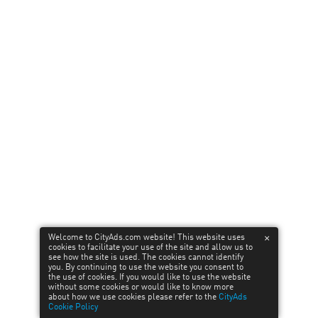
Финансовые офферы к 23 февраля
14
February’24
Вперед, веб-мастера! Вступайте в ряды настоящих
героев! С 15 по 23 февраля CityAds представляет
специальные финансовые офферы в честь праздника.
Откройте для себя выгодные предложения с повыш…
Welcome to CityAds.com website! This website uses
cookies to facilitate your use of the site and allow us to
see how the site is used. The cookies cannot identify
you. By continuing to use the website you consent to
LEARN MORE
the use of cookies. If you would like to use the website
without some cookies or would like to know more
about how we use cookies please refer to the
CityAds
Cookie Policy