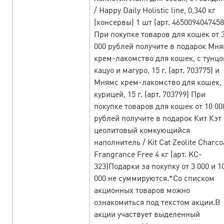
/ Happy Daily Holistic line, 0,340 кг
(консервы) 1 шт (арт. 4650094047458
При покупке товаров для кошек от 
000 рублей получите в подарок Мн
крем-лакомство для кошек, с тунц
New Year’s fireworks of the offers!
кацуо и магуро, 15 г. (арт. 703775) и
27
Мнямс крем-лакомство для кошек, 
December’24
курицей, 15 г. (арт. 703799) При
покупке товаров для кошек от 10 00
From the 1st till the 31st of December there is a New Year
рублей получите в подарок Кит Кэт
Festival of accomplishment of wishes at CityAds! There will
цеолитовый комкующийся
be CPAi offers, promo codes and the New Year promotions!
Don’t wait for t…
наполнитель / Kit Cat Zeolite Charco
Frangrance Free 4 кг (арт. KC-
323)Подарки за покупку от 3 000 и 1
LEARN MORE
000 не суммируются.*Со списком
акционных товаров можно
ознакомиться под текстом акции.В
акции участвует выделенный