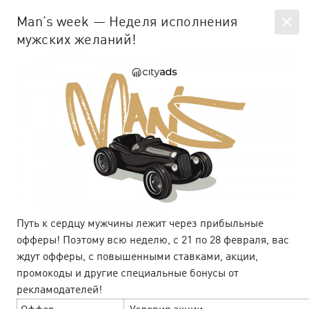
EN
SIGN IN
Man’s week — Неделя исполнения
мужских желаний!
All news
Company news & articles
person_add
Путь к сердцу мужчины лежит через прибыльные
офферы! Поэтому всю неделю, с 21 по 28 февраля, вас
ждут офферы, с повышенными ставками, акции,
промокоды и другие специальные бонусы от
рекламодателей!
E-com офферы на летней волне
16