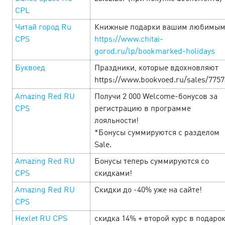
эксклюзивные промокоды и бонусы от рекламодателей!
CPL
Смотрите подборку офферов к Черной пятниц…
Читай город Ru
Книжные подарки вашим любимы
CPS
https://www.chitai-
LEARN MORE
gorod.ru/lp/bookmarked-holidays
Буквоед
Праздники, которые вдохновляют
https://www.bookvoed.ru/sales/775
Amazing Red RU
Получи 2 000 Welcome-бонусов за
CPS
регистрацию в программе
лояльности!
*Бонусы суммируются с разделом
Sale.
Amazing Red RU
Бонусы теперь суммируются со
CPS
скидками!
Amazing Red RU
Скидки до -40% уже на сайте!
CPS
Черная Пятница Cityads! Больше
Hexlet RU CPS
скидка 14% + второй курс в подаро