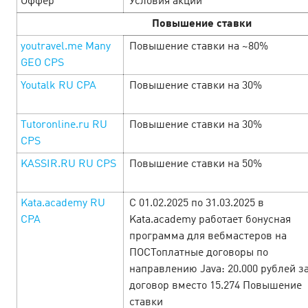
Оффер
Условия акции
June’25
Повышение ставки
С 1 по 30 июня балансируем между золотым загаром и
youtravel.me Many
Повышение ставки на ~80%
золотыми цифрами. Лето манит на пляж, а каталог
GEO CPS
Cityads — на щедрые ставки, бонусы и уникальные
промокоды. Сёрфь по офферам и прокачи…
Youtalk RU CPA
Повышение ставки на 30%
LEARN MORE
Tutoronline.ru RU
Повышение ставки на 30%
CPS
KASSIR.RU RU CPS
Повышение ставки на 50%
Kata.academy RU
С 01.02.2025 по 31.03.2025 в
CPA
Kata.academy работает бонусная
программа для вебмастеров на
ПОСТоплатные договоры по
направлению Java: 20.000 рублей з
договор вместо 15.274 Повышение
ставки