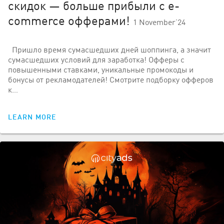
скидок — больше прибыли с e-
commerce офферами!
1 November’24
Пришло время сумасшедших дней шоппинга, а значит
сумасшедших условий для заработка! Офферы с
повышенными ставками, уникальные промокоды и
бонусы от рекламодателей! Смотрите подборку офферов
к…
LEARN MORE