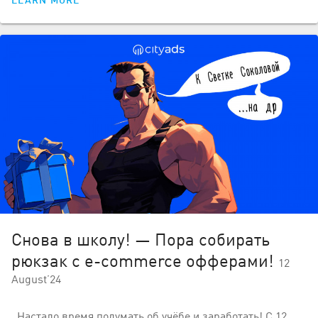
LEARN MORE
Снова в школу! — Пора собирать
рюкзак с e-commerce офферами!
12
August’24
Настало время подумать об учёбе и заработать! С 12