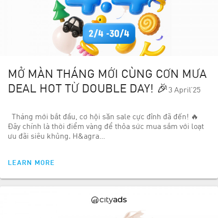
MỞ MÀN THÁNG MỚI CÙNG CƠN MƯA
DEAL HOT TỪ DOUBLE DAY! 🎉
3 April’25
Tháng mới bắt đầu, cơ hội săn sale cực đỉnh đã đến! 🔥
Đây chính là thời điểm vàng để thỏa sức mua sắm với loạt
ưu đãi siêu khủng. H&agra…
LEARN MORE