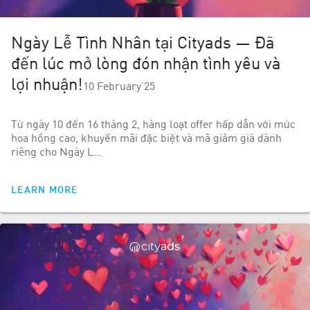
Ngày Lễ Tình Nhân tại Cityads — Đã
đến lúc mở lòng đón nhận tình yêu và
lợi nhuận!
10 February’25
Từ ngày 10 đến 16 tháng 2, hàng loạt offer hấp dẫn với mức
hoa hồng cao, khuyến mãi đặc biệt và mã giảm giá dành
riêng cho Ngày L…
LEARN MORE