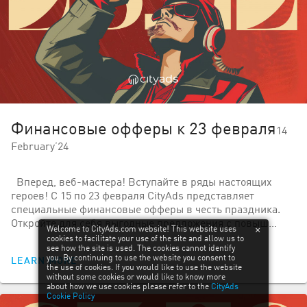
Финансовые офферы к 23 февраля
14
February’24
Вперед, веб-мастера! Вступайте в ряды настоящих
героев! С 15 по 23 февраля CityAds представляет
специальные финансовые офферы в честь праздника.
Откройте для себя выгодные предложения с повыш…
Welcome to CityAds.com website! This website uses
cookies to facilitate your use of the site and allow us to
see how the site is used. The cookies cannot identify
you. By continuing to use the website you consent to
LEARN MORE
the use of cookies. If you would like to use the website
without some cookies or would like to know more
about how we use cookies please refer to the
CityAds
Cookie Policy