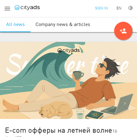
EN
SIGN IN
All news
Company news & articles
person_add
E-com офферы на летней волне
16