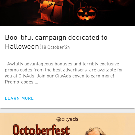
Вoo-tiful campaign dedicated to
Halloween!
18 October’24
Awfully advantageous bonuses and terribly exclusive
promo codes from the best advertisers are available for
you at CityAds. Join our CityAds coven to earn more!
Promo-codes …
LEARN MORE